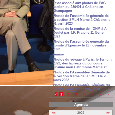
Texte associé aux photos de l’AG
section du 230401 à Châlons-en-
Champagne
Photos de l’assemblée générale de
la section SMLH Marne à Châlons le
01 avril 2023
Photos de la remise de l’ONM à A.
Doulet par J.P. Prato le 11 février
2023
Photos de l’assemblée générale du
comité d’Epernay le 19 novembre
2022
remise
Photos du voyage à Paris, le 1er juin
2022, des lauréats du concours
"J’aime mon Patrimoine Marnais"
Photos de l’Assemblée Générale de
la Section Marne de la SMLH le 26
mars 2022
Photos de l’Assemblée Générale du
comité SMLH d’Epernay le 20
novembre 2021
<
1
2
3
4
5
6
>
Photos de l’exposition de la Légion
d’Honneur du 11 au 18 novembre
Agenda
2021 à Vitry-le-François
Photos de la cérémonie de remise
««
2026
»»
de la Légion d’Honneur à Edouard