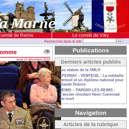
comité de Reims
Le comité de Vitry
Rechercher dans le site
Publications
 Somme
jeudi 13 décembre 2018
Derniers articles publiés
Les statuts de la SMLH
EPERNAY - VENTEUIL : La médaille
vermeil et un diplôme national pour
Claude Dubois
REIMS – PARGNY-LES-REIMS :
L’ancien résistant Henri Carminati
est mort
Navigation
Articles de la rubrique