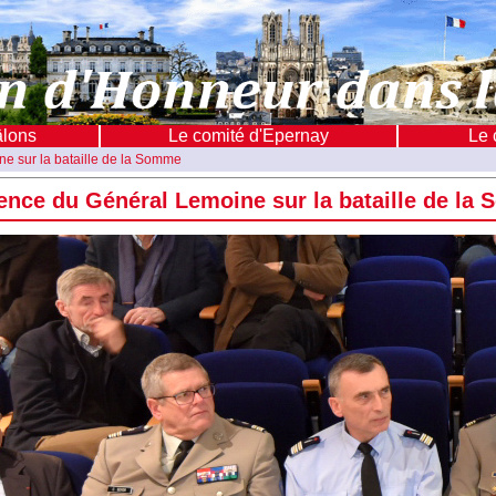
âlons
Le comité d'Epernay
Le 
e sur la bataille de la Somme
ence du Général Lemoine sur la bataille de la