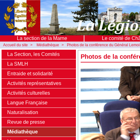
La section de la Marne
Le comité de Ch
Accueil du site
>
Médiathèque
>
Photos de la conférence du Général Lemoin
La Section, les Comités
Photos de la confér
La SMLH
Entraide et solidarité
Activités représentatives
Activités culturelles
Langue Française
Naturalisation
Revue de presse
Médiathèque