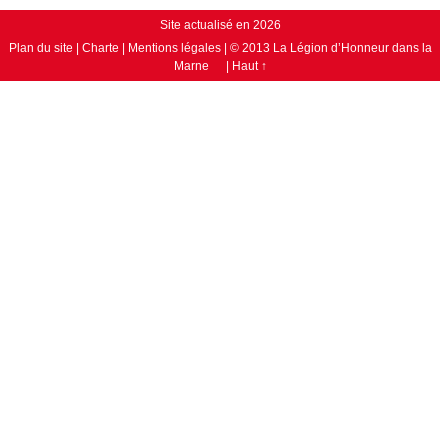
Site actualisé en 2026
Plan du site
|
Charte
|
Mentions légales
|
© 2013 La Légion d’Honneur dans la
Marne
|
Haut ↑