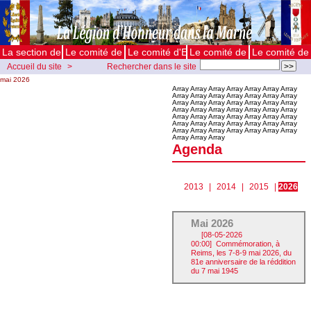
La section de la Marne
Le comité de Châlons
Le comité d'Epernay
Le comité de Reims
Le comité de 
Accueil du site
>
Rechercher dans le site
mai 2026
Agenda
Array Array Array Array Array Array Array
Array Array Array Array Array Array Array
Array Array Array Array Array Array Array
Array Array Array Array Array Array Array
Array Array Array Array Array Array Array
Array Array Array Array Array Array Array
Array Array Array Array Array Array Array
Array Array Array
Agenda
2013
|
2014
|
2015
|
2026
Mai 2026
[08-05-2026
00:00]
Commémoration, à
Reims, les 7-8-9 mai 2026, du
81e anniversaire de la réddition
du 7 mai 1945