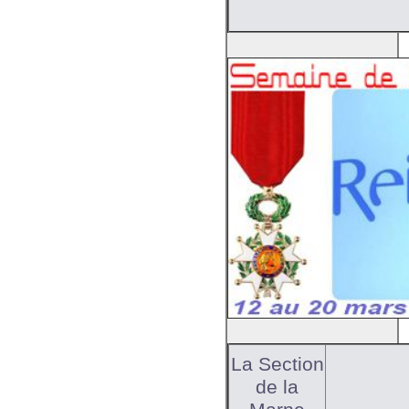
La Section
de la