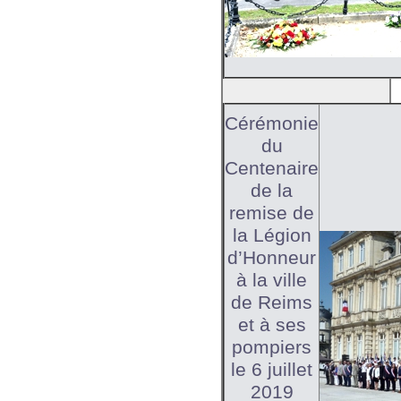
Cérémonie
du
Centenaire
de la
remise de
la Légion
d’Honneur
à la ville
de Reims
et à ses
pompiers
le 6 juillet
2019