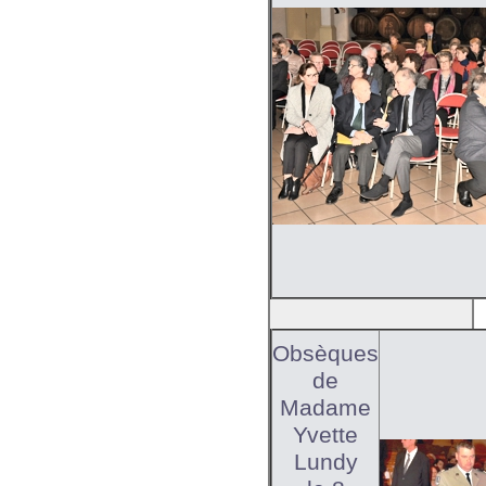
Obsèques
de
Madame
Yvette
Lundy